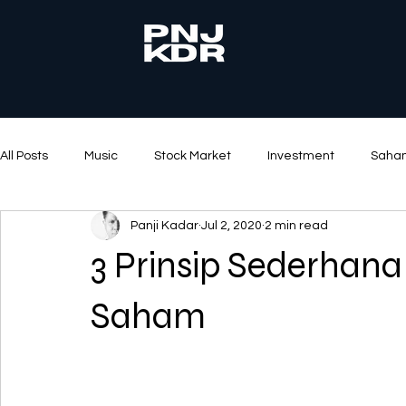
All Posts
Music
Stock Market
Investment
Saha
Panji Kadar
Jul 2, 2020
2 min read
Mental Health
Property
Books
3 Prinsip Sederhana
Saham