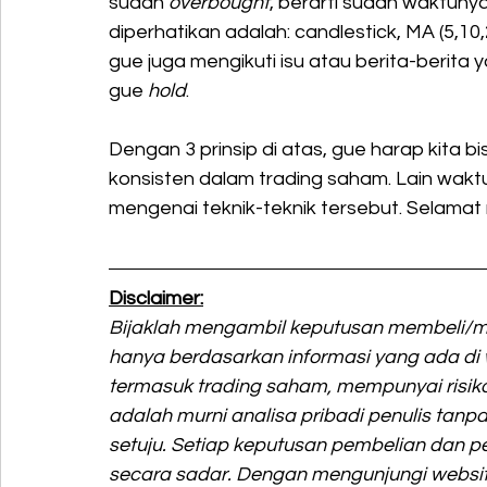
sudah 
overbought
, berarti sudah waktunya 
diperhatikan adalah: candlestick, MA (5,10
gue juga mengikuti isu atau berita-berit
gue 
hold
.
Dengan 3 prinsip di atas, gue harap kita
konsisten dalam trading saham. Lain waktu
mengenai teknik-teknik tersebut. Selama
Disclaimer:
Bijaklah mengambil keputusan membeli/m
hanya berdasarkan informasi yang ada di w
termasuk trading saham, mempunyai risiko
adalah murni analisa pribadi penulis ta
setuju. Setiap keputusan pembelian dan p
secara sadar. Dengan mengunjungi website 