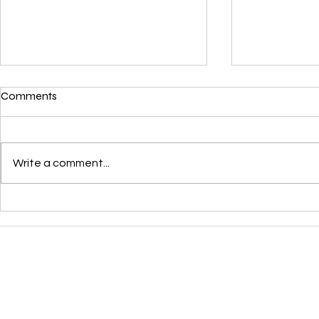
Comments
Write a comment...
How a Funded Trading
Top 10 Rea
Account Can Help Traders
Traders Fail
Succeed in the Financial
and Succee
Su
Market